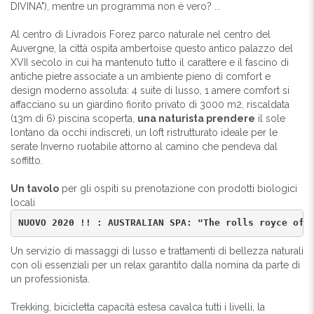
DIVINA"), mentre un programma non è vero? ...
Al centro di Livradois Forez parco naturale nel centro del
Auvergne, la città ospita ambertoise questo antico palazzo del
XVII secolo in cui ha mantenuto tutto il carattere e il fascino di
antiche pietre associate a un ambiente pieno di comfort e
design moderno assoluta: 4 suite di lusso, 1 amere comfort si
affacciano su un giardino fiorito privato di 3000 m2, riscaldata
(13m di 6) piscina scoperta,
una naturista prendere
il sole
lontano da occhi indiscreti, un loft ristrutturato ideale per le
serate Inverno ruotabile attorno al camino che pendeva dal
soffitto.
Un tavolo
per gli ospiti su prenotazione con prodotti biologici
locali
NUOVO 2020 !! : AUSTRALIAN SPA: "The rolls royce of 
Un servizio di massaggi di lusso e trattamenti di bellezza naturali
con oli essenziali per un relax garantito dalla nomina da parte di
un professionista.
Trekking, bicicletta capacità estesa cavalca tutti i livelli, la