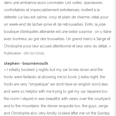
dans une ambiance aussi conviviale. Les suites, spacieuses,
confortables et impeccablement entretenues, invitent à la
détente. Le lieu est calme, cosy et plein de charme, idéal pour
un week-end de lâcher-prise et de retrouvailles. Enfin, la jolie
boutique d’antiquités attenante est une belle surprise : on y flâne
avec bonheur, au gré des trouvailles. Un grand merci à Serge et
Christophe pour leur accueil attentionné et leur sens du détail. »
Publication : 06/10/2025
stephen - bournemouth
« I initially booked 3 nights but my car broke down and the
hosts were fantastic at allowing me to book 3 extra night. the
hosts are very "simpatique" we dont have an english word alas
and were so helpful with me trying to get my car repaired too.
the room I stayed in was beautiful with views over the courtyard
and to the mountains. the dinner exquisite too. the guys, serge
and Christophe also very kindly looked after me on the Sunday