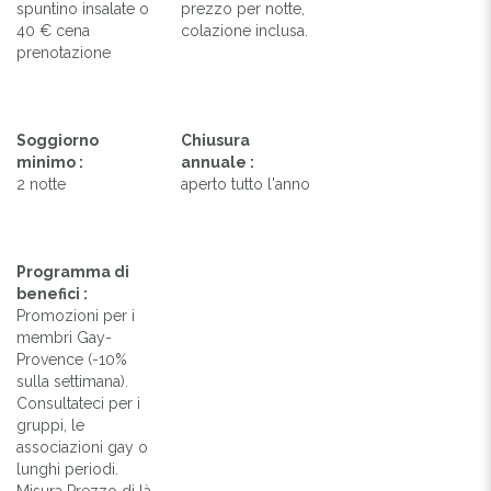
spuntino insalate o
prezzo per notte,
40 € cena
colazione inclusa.
prenotazione
Soggiorno
Chiusura
minimo :
annuale :
2 notte
aperto tutto l'anno
Programma di
benefici :
Promozioni per i
membri Gay-
Provence (-10%
sulla settimana).
Consultateci per i
gruppi, le
associazioni gay o
lunghi periodi.
Misura Prezzo di là