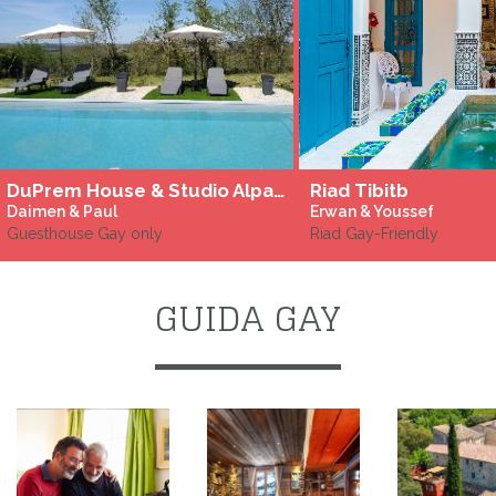
DuPrem House & Studio Alpaca - Gay Only - Piscina salata riscaldata - Jacuzzi
Riad Tibitb
Daimen & Paul
Erwan & Youssef
Guesthouse Gay only
Riad Gay-Friendly
GUIDA GAY