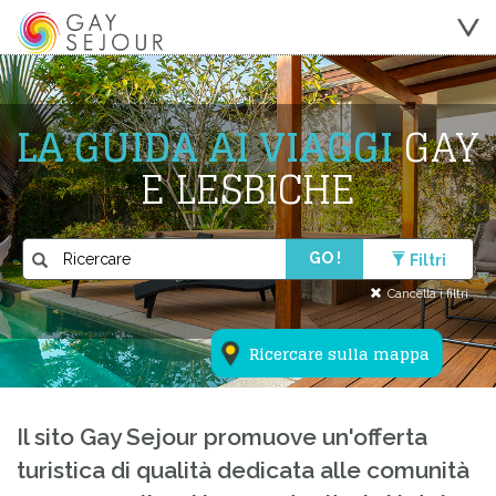
LA GUIDA AI VIAGGI
GAY
E LESBICHE
GO !
Filtri
Cancella i filtri
Ricercare sulla mappa
Il sito Gay Sejour promuove un'offerta
turistica di qualità dedicata alle comunità