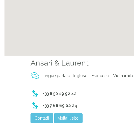
Ansari & Laurent
Lingue parlate : Inglese - Francese - Vietnamita
+33 6 50 19 92 42
+33 7 66 69 02 24
Contatti
visita il sito