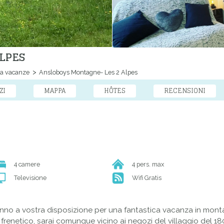
LPES
a vacanze
Ansloboys Montagne- Les 2 Alpes
ZI
MAPPA
HÔTES
RECENSIONI
4 camere
4 pers. max
Televisione
Wifi Gratis
ranno a vostra disposizione per una fantastica vacanza in mont
renetico, sarai comunque vicino ai negozi del villaggio del 180