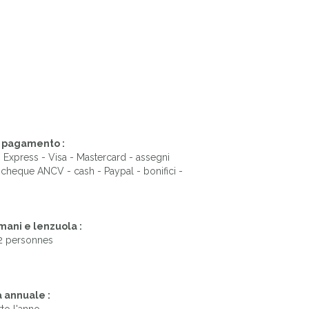
.
i pagamento :
Express - Visa - Mastercard - assegni
 cheque ANCV - cash - Paypal - bonifici -
ani e lenzuola :
2 personnes
 annuale :