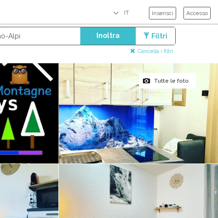
Inserisci
Accesso
Inoltra
Filtri
Cancella i filtri
Tutte le foto