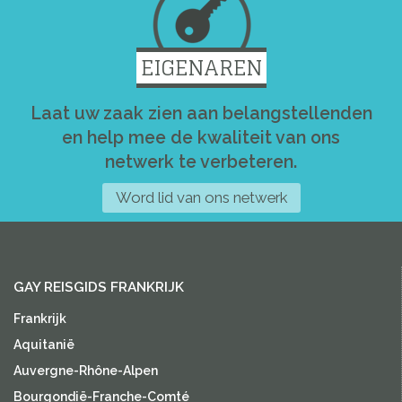
EIGENAREN
Laat uw zaak zien aan belangstellenden
en help mee de kwaliteit van ons
netwerk te verbeteren.
Word lid van ons netwerk
GAY REISGIDS FRANKRIJK
Frankrijk
Aquitanië
Auvergne-Rhône-Alpen
Bourgondië-Franche-Comté