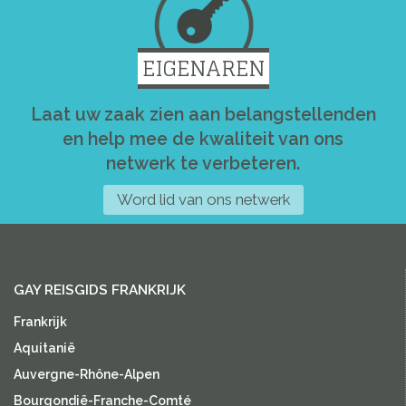
EIGENAREN
Laat uw zaak zien aan belangstellenden
en help mee de kwaliteit van ons
netwerk te verbeteren.
Word lid van ons netwerk
GAY REISGIDS FRANKRIJK
Frankrijk
Aquitanië
Auvergne-Rhône-Alpen
Bourgondië-Franche-Comté