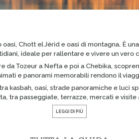
o oasi, Chott el Jérid e oasi di montagna. È u
idiani, ideale per rallentare e vivere un vero
re da Tozeur a Nefta e poi a Chebika, scopren
i animati e panorami memorabili rendono il viag
tra kasbah, oasi, strade panoramiche e luci sp
ta, tra passeggiate, terrazze, mercati e visit
LEGGI DI PIÙ