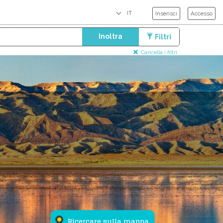
Inserisci
Accesso
Inoltra
Filtri
Cancella i filtri
Ricercare sulla mappa