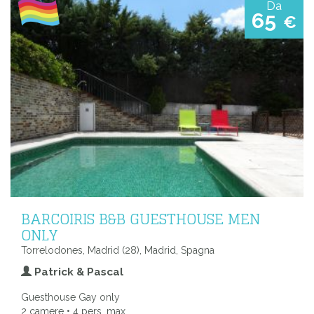
Da
65
€
BARCOIRIS B&B GUESTHOUSE MEN
ONLY
Torrelodones, Madrid (28), Madrid, Spagna
Patrick & Pascal
Guesthouse Gay only
2 camere • 4 pers. max.