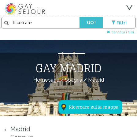
GO !
Filtri
Cancella i filtri
GAY MADRID
Homepage
/
Spagna
/
Madrid
Ricercare sulla mappa
Madrid