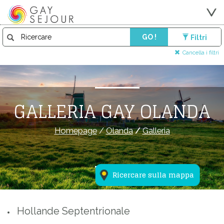
GO !
Filtri
Cancella i filtri
GALLERIA GAY OLANDA
Homepage
/
Olanda
/
Galleria
Ricercare sulla mappa
Hollande Septentrionale