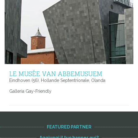
LE MUSÉE VAN ABBEMUSUEM
Eindhoven (56), Hollande Septentrionale, Olanda
Galleria Gay-Friendly
FEATURED PARTNER
Aggiungi il tuo banner qui?