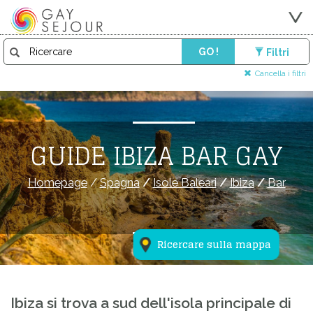
GO !
Filtri
Cancella i filtri
GUIDE IBIZA BAR GAY
Homepage
/
Spagna
/
Isole Baleari
/
Ibiza
/
Bar
Ricercare sulla mappa
Ibiza si trova a sud dell'isola principale di