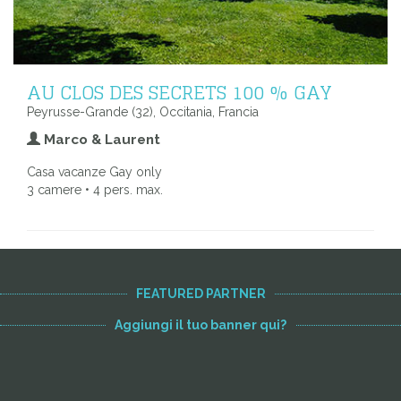
AU CLOS DES SECRETS 100 % GAY
Peyrusse-Grande (32), Occitania, Francia
Marco & Laurent
Casa vacanze Gay only
3 camere • 4 pers. max.
FEATURED PARTNER
Aggiungi il tuo banner qui?