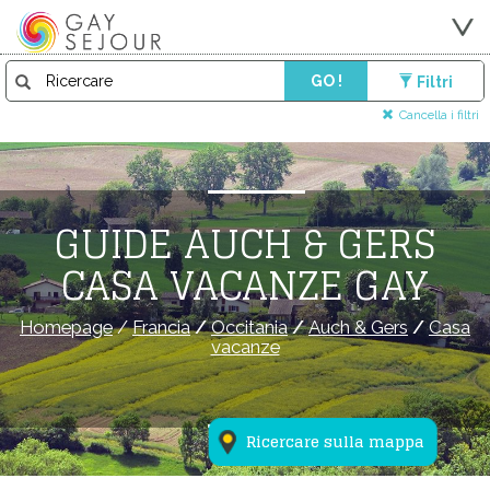
GO !
Filtri
Cancella i filtri
GUIDE AUCH & GERS
CASA VACANZE GAY
Homepage
/
Francia
/
Occitania
/
Auch & Gers
/
Casa
vacanze
Ricercare sulla mappa