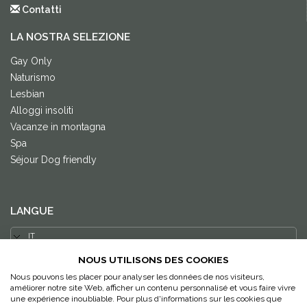
Contatti
LA NOSTRA SELEZIONE
Gay Only
Naturismo
Lesbian
Alloggi insoliti
Vacanze in montagna
Spa
Séjour Dog friendly
LANGUE
NOUS UTILISONS DES COOKIES
Follow us Facebook
Nous pouvons les placer pour analyser les données de nos visiteurs,
améliorer notre site Web, afficher un contenu personnalisé et vous faire vivre
Follow us Twitter
une expérience inoubliable. Pour plus d'informations sur les cookies que