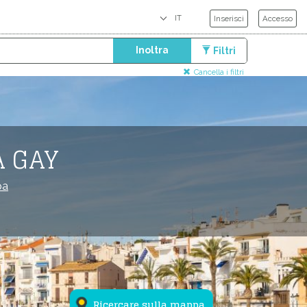
Inserisci
Accesso
Inoltra
Filtri
Cancella i filtri
A GAY
pa
Ricercare sulla mappa