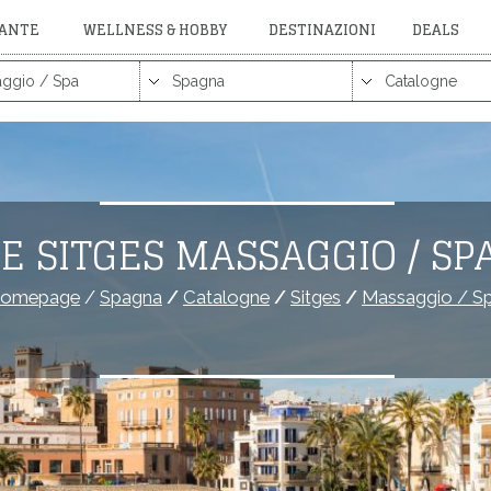
RANTE
WELLNESS & HOBBY
DESTINAZIONI
DEALS
E SITGES MASSAGGIO / SP
omepage
/
Spagna
/
Catalogne
/
Sitges
/
Massaggio / S