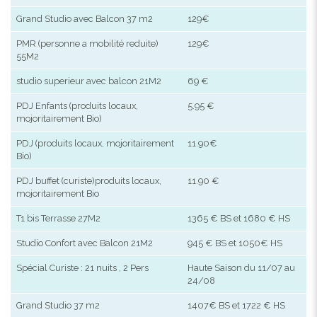
Grand Studio avec Balcon 37 m2
129€
PMR (personne a mobilité reduite)
129€
55M2
studio superieur avec balcon 21M2
69 €
PDJ Enfants (produits locaux,
5.95 €
mojoritairement Bio)
PDJ (produits locaux, mojoritairement
11.90€
Bio)
PDJ buffet (curiste)produits locaux,
11.90 €
mojoritairement Bio
T1 bis Terrasse 27M2
1365 € BS et 1680 € HS
Studio Confort avec Balcon 21M2
945 € BS et 1050€ HS
Spécial Curiste : 21 nuits , 2 Pers
Haute Saison du 11/07 au
24/08
Grand Studio 37 m2
1407€ BS et 1722 € HS