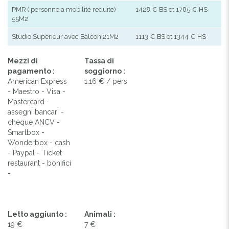
PMR ( personne a mobilité reduite)
1428 € BS et 1785 € HS
55M2
Studio Supérieur avec Balcon 21M2
1113 € BS et 1344 € HS
Mezzi di
Tassa di
pagamento :
soggiorno :
American Express
1.16 € / pers
- Maestro - Visa -
Mastercard -
assegni bancari -
cheque ANCV -
Smartbox -
Wonderbox - cash
- Paypal - Ticket
restaurant - bonifici
-
Letto aggiunto :
Animali :
19 €
7 €