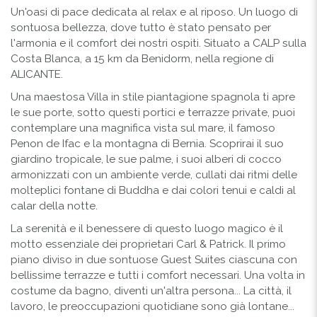
Un'oasi di pace dedicata al relax e al riposo. Un luogo di
sontuosa bellezza, dove tutto è stato pensato per
l'armonia e il comfort dei nostri ospiti. Situato a CALP sulla
Costa Blanca, a 15 km da Benidorm, nella regione di
ALICANTE.
Una maestosa Villa in stile piantagione spagnola ti apre
le sue porte, sotto questi portici e terrazze private, puoi
contemplare una magnifica vista sul mare, il famoso
Penon de Ifac e la montagna di Bernia. Scoprirai il suo
giardino tropicale, le sue palme, i suoi alberi di cocco
armonizzati con un ambiente verde, cullati dai ritmi delle
molteplici fontane di Buddha e dai colori tenui e caldi al
calar della notte.
La serenità e il benessere di questo luogo magico è il
motto essenziale dei proprietari Carl & Patrick. Il primo
piano diviso in due sontuose Guest Suites ciascuna con
bellissime terrazze e tutti i comfort necessari. Una volta in
costume da bagno, diventi un'altra persona... La città, il
lavoro, le preoccupazioni quotidiane sono già lontane...