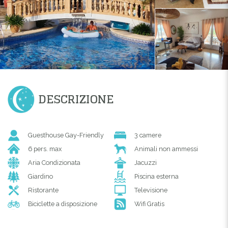
DESCRIZIONE
Guesthouse Gay-Friendly
3 camere
6 pers. max
Animali non ammessi
Aria Condizionata
Jacuzzi
Giardino
Piscina esterna
Ristorante
Televisione
Biciclette a disposizione
Wifi Gratis