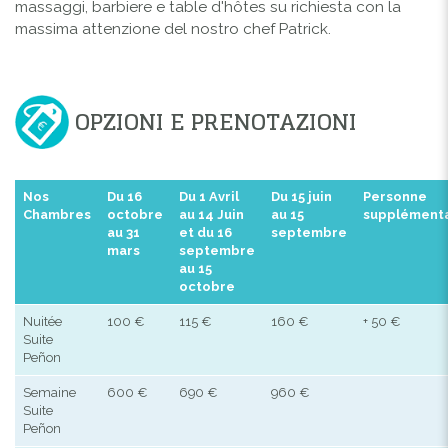
massaggi, barbiere e table d'hôtes su richiesta con la
massima attenzione del nostro chef Patrick.
OPZIONI E PRENOTAZIONI
Nos
Du 16
Du 1 Avril
Du 15 juin
Personne
Chambres
octobre
au 14 Juin
au 15
supplémenta
au 31
et du 16
septembre
mars
septembre
au 15
octobre
Nuitée
100 €
115 €
160 €
+ 50 €
Suite
Peñon
Semaine
600 €
690 €
960 €
Suite
Peñon