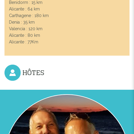
Benidorm : 15 km
Alicante : 64 km
Carthagene : 180 km
Denia : 35 km
Valencia : 120 km
Alicante : 80 km
Alicante : 77Km
Previous
Next
VILLA ANTALAYA
HÔTES