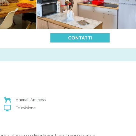
CONTATTI
Animali Ammessi
Televisione
orno al mare e divertimenti notturni o per un