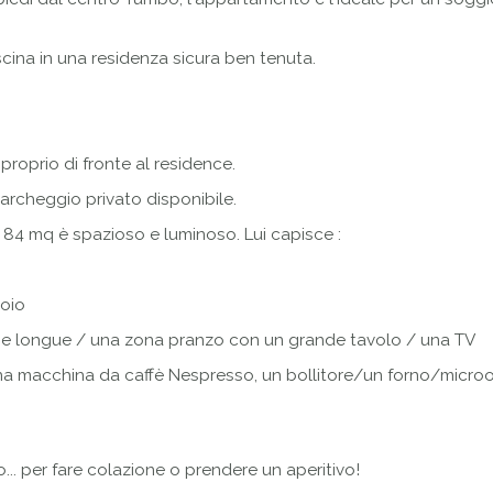
iscina in una residenza sicura ben tenuta.
proprio di fronte al residence.
cheggio privato disponibile.
 84 mq è spazioso e luminoso. Lui capisce :
toio
ise longue / una zona pranzo con un grande tavolo / una TV
una macchina da caffè Nespresso, un bollitore/un forno/micro
... per fare colazione o prendere un aperitivo!