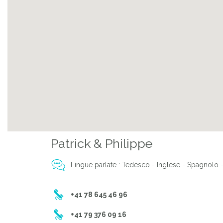
Previous
Patrick & Philippe
Lingue parlate : Tedesco - Inglese - Spagnolo - 
+41 78 645 46 96
+41 79 376 09 16