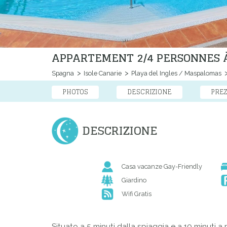
APPARTEMENT 2/4 PERSONNES À
Spagna
Isole Canarie
Playa del Ingles / Maspalomas
PHOTOS
DESCRIZIONE
PREZ
DESCRIZIONE
Casa vacanze Gay-Friendly
Giardino
Wifi Gratis
Situato a 5 minuti dalla spiaggia e a 10 minuti a