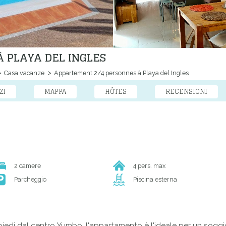
 PLAYA DEL INGLES
Casa vacanze
Appartement 2/4 personnes à Playa del Ingles
ZI
MAPPA
HÔTES
RECENSIONI
2 camere
4 pers. max
Parcheggio
Piscina esterna
 piedi dal centro Yumbo, l'appartamento è l'ideale per un soggi