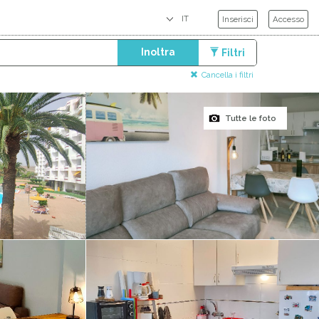
Inserisci
Accesso
Inoltra
Filtri
Cancella i filtri
Tutte le foto