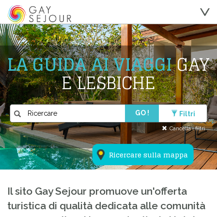
LA GUIDA AI VIAGGI
GAY
E LESBICHE
GO !
Filtri
Cancella i filtri
Ricercare sulla mappa
Il sito Gay Sejour promuove un'offerta
turistica di qualità dedicata alle comunità