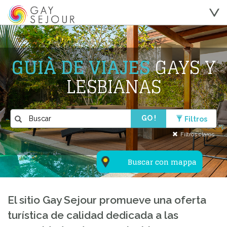
GUIÀ DE VIAJES
GAYS Y
LESBIANAS
GO !
Filtros
Filtros claros
Buscar con mappa
El sitio Gay Sejour promueve una oferta
turística de calidad dedicada a las