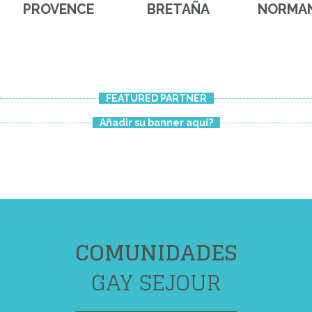
PROVENCE
BRETAÑA
NORMAN
FEATURED PARTNER
Añadir su banner aquí?
COMUNIDADES
GAY SEJOUR