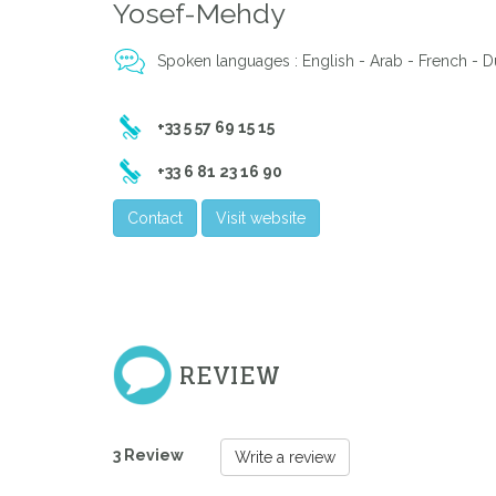
Yosef-Mehdy
Spoken languages : English - Arab - French - D
Previous
+33 5 57 69 15 15
+33 6 81 23 16 90
Contact
Visit website
REVIEW
3 Review
Write a review