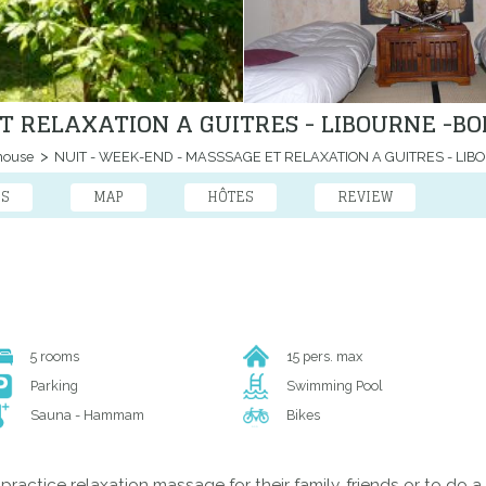
ET RELAXATION A GUITRES - LIBOURNE -B
house
NUIT - WEEK-END - MASSSAGE ET RELAXATION A GUITRES - LI
ES
MAP
HÔTES
REVIEW
5 rooms
15 pers. max
Parking
Swimming Pool
Sauna - Hammam
Bikes
ctice relaxation massage for their family, friends or to do a 