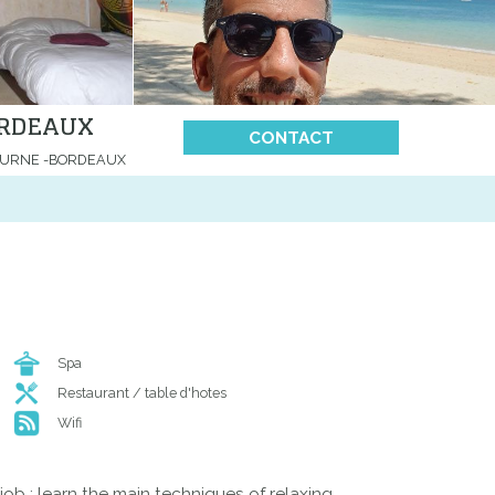
ORDEAUX
CONTACT
BOURNE -BORDEAUX
Spa
Restaurant / table d'hotes
Wifi
job : learn the main techniques of relaxing