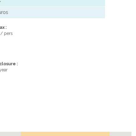
€
uros
ax :
 / pers
closure :
year