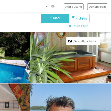
Add a listing
Owners login
Send
Filters
Reset filters
See all pictures