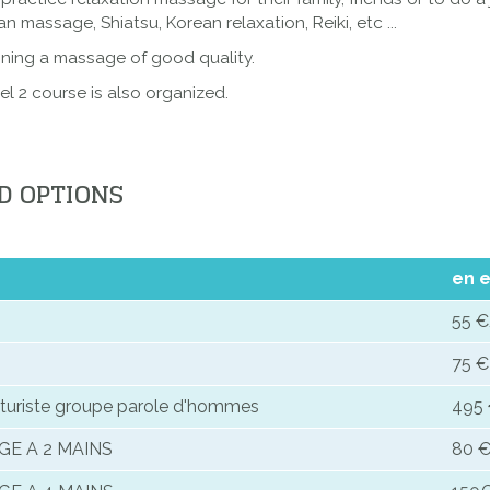
 massage, Shiatsu, Korean relaxation, Reiki, etc ...
aining a massage of good quality.
el 2 course is also organized.
D OPTIONS
en 
55 €
75 €
aturiste groupe parole d'hommes
495 
E A 2 MAINS
80 