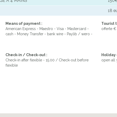
GE A 4 MAINS
150
18 e
Means of payment :
Tourist t
American Express - Maestro - Visa - Mastercard -
offerte €
cash - Money Transfer - bank wire - Paylib / wero -
Check-in / Check-out :
Holiday 
Check-in after flexible - 15.00 / Check-out before
open all 
flexible