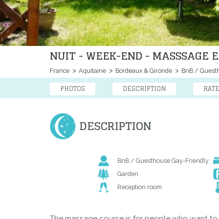
NUIT - WEEK-END - MASSSAGE 
France
Aquitaine
Bordeaux & Gironde
BnB / Guest
PHOTOS
DESCRIPTION
RAT
DESCRIPTION
BnB / Guesthouse Gay-Friendly
Garden
Reception room
The massage course is for people who want to pra