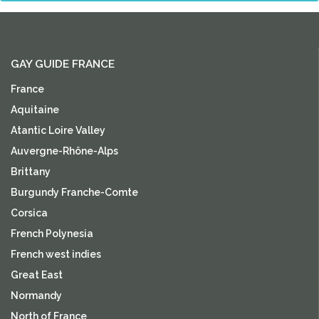
GAY GUIDE FRANCE
France
Aquitaine
Atantic Loire Valley
Auvergne-Rhône-Alps
Brittany
Burgundy Franche-Comte
Corsica
French Polynesia
French west indies
Great East
Normandy
North of France