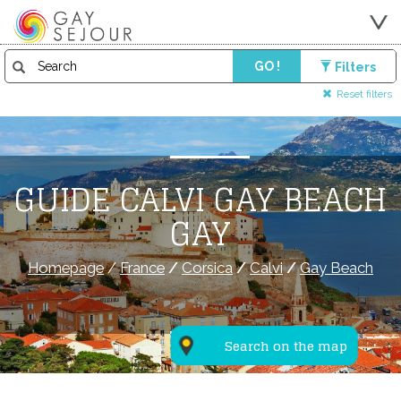
GO !
Filters
Reset filters
GUIDE CALVI GAY BEACH
GAY
Homepage
/
France
/
Corsica
/
Calvi
/
Gay Beach
Search on the map