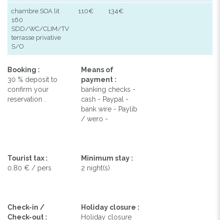
chambre SOA lit
110€
134€
160
SDD/WC/CLIM/TV
terrasse privative
S/O
Booking :
Means of
30 % deposit to
payment :
confirm your
banking checks -
reservation .
cash - Paypal -
bank wire - Paylib
/ wero -
Tourist tax :
Minimum stay :
0.80 € / pers
2 night(s)
Check-in /
Holiday closure :
Check-out :
Holiday closure