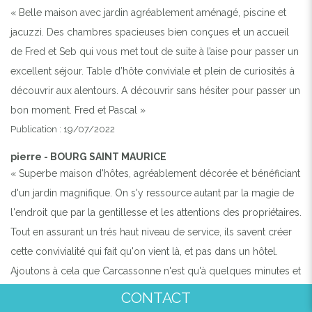
« Belle maison avec jardin agréablement aménagé, piscine et
jacuzzi. Des chambres spacieuses bien conçues et un accueil
de Fred et Seb qui vous met tout de suite à l’aise pour passer un
excellent séjour. Table d’hôte conviviale et plein de curiosités à
découvrir aux alentours. A découvrir sans hésiter pour passer un
bon moment. Fred et Pascal »
Publication : 19/07/2022
pierre - BOURG SAINT MAURICE
« Superbe maison d'hôtes, agréablement décorée et bénéficiant
d'un jardin magnifique. On s'y ressource autant par la magie de
l'endroit que par la gentillesse et les attentions des propriétaires.
Tout en assurant un trés haut niveau de service, ils savent créer
cette convivialité qui fait qu'on vient là, et pas dans un hôtel.
Ajoutons à cela que Carcassonne n'est qu'à quelques minutes et
que la région regorge de centres d'intérêts. Et pour ceux qui ne
CONTACT
s'intéressent pas: farniente au bord de la piscine, détente dans le