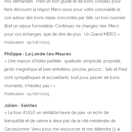
nos demandes . Fred un bon guide et de bons conseils pour
faire découvrir la région Merci aussi pour votre convivialité le
soir autour des bons repas concoctés par Séb, un bon cuisinier
Previous
Next
Bref un séjour formidable. Continuez ne changez rien. Merci
pour vos échanges, que de dire de plus : Un Grand MERCI »
Publication : 19/06/2025
Philippe - La Londe-les-Maures
« Une maison d'hôtes parfaite : quiétude, simplicité, propreté,
jardin magnifique et bien entretenu, piscine, jacuzzi... Seb et Fred
sont sympathiques et accueillants, tout pour passer de bons
moments, n'hésitez pas ! »
Publication : 15/06/2025
Julien - Saintes
« La tour d’UGO un véritable havre de paix, un écrin de
tranquillité et de calme à deux pas de la cité médiévale de
Carcassonne. Venu pour me ressourcer et me détendre j’y ai