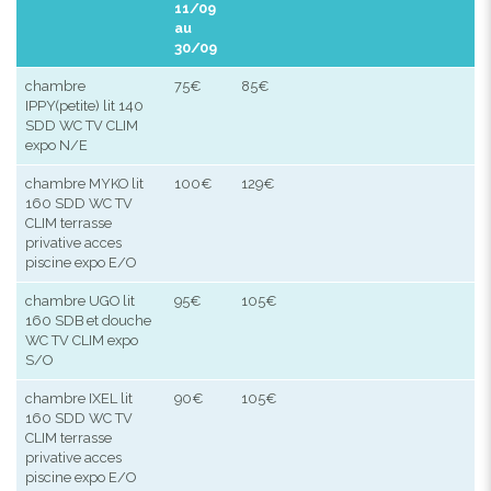
11/09
au
30/09
chambre
75€
85€
IPPY(petite) lit 140
SDD WC TV CLIM
expo N/E
chambre MYKO lit
100€
129€
160 SDD WC TV
CLIM terrasse
privative acces
piscine expo E/O
chambre UGO lit
95€
105€
160 SDB et douche
WC TV CLIM expo
S/O
chambre IXEL lit
90€
105€
160 SDD WC TV
CLIM terrasse
privative acces
piscine expo E/O