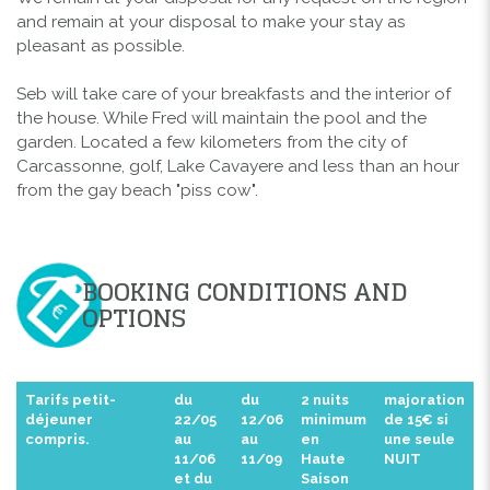
and remain at your disposal to make your stay as
pleasant as possible.
Seb will take care of your breakfasts and the interior of
the house. While Fred will maintain the pool and the
garden. Located a few kilometers from the city of
Carcassonne, golf, Lake Cavayere and less than an hour
from the gay beach "piss cow".
BOOKING CONDITIONS AND
OPTIONS
Tarifs petit-
du
du
2 nuits
majoration
déjeuner
22/05
12/06
minimum
de 15€ si
compris.
au
au
en
une seule
11/06
11/09
Haute
NUIT
et du
Saison