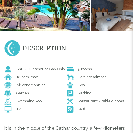
DESCRIPTION
BnB / Guesthouse Gay Only
5 rooms
10 pers. max
Pets not admited
Air conditionning
Spa
Garden
Parking
Swimming Pool
Restaurant / table d'hotes
TV
Wifi
It is in the middle of the Cathar country, a few kilometers