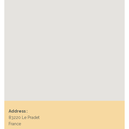
Address :
83220 Le Pradet
France