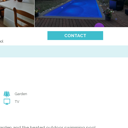
CONTACT
ol
Garden
TV
he garden and the heated outdoor swimming pool