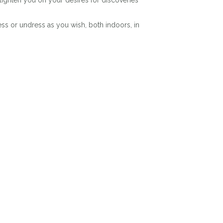
nlighten you on your desires for discoveries
ss or undress as you wish, both indoors, in