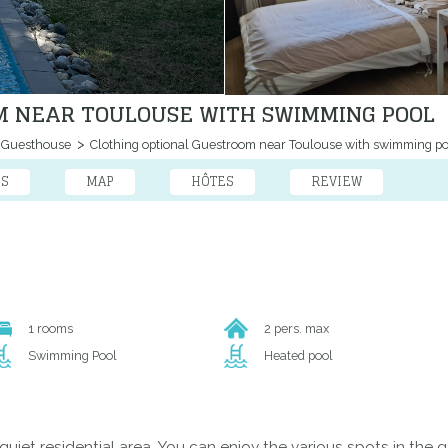
M NEAR TOULOUSE WITH SWIMMING POOL
 Guesthouse
Clothing optional Guestroom near Toulouse with swimming po
ES
MAP
HÔTES
REVIEW
1 rooms
2 pers. max
Swimming Pool
Heated pool
 quiet residential area. You can enjoy the various spots in t