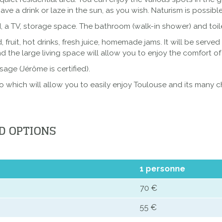
have a drink or laze in the sun, as you wish. Naturism is possib
 a TV, storage space. The bathroom (walk-in shower) and toil
d, fruit, hot drinks, fresh juice, homemade jams. It will be serve
 the large living space will allow you to enjoy the comfort o
age (Jérôme is certified).
o which will allow you to easily enjoy Toulouse and its many 
D OPTIONS
1 personne
70 €
55 €