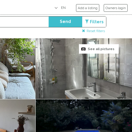
Add a listing
Owners login
Send
Filters
Reset filters
See all pictures