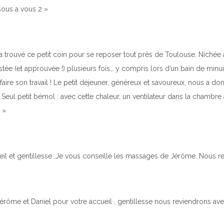
sous a vous 2 »
 a trouvé ce petit coin pour se reposer tout près de Toulouse. Nichée
ée (et approuvée !) plusieurs fois… y compris lors d’un bain de minui
à faire son travail ! Le petit déjeuner, généreux et savoureux, nous a d
ul petit bémol : avec cette chaleur, un ventilateur dans la chambre aur
 »
il et gentillesse .Je vous conseille les massages de Jérôme. Nous re
érôme et Daniel pour votre accueil , gentillesse nous reviendrons avec