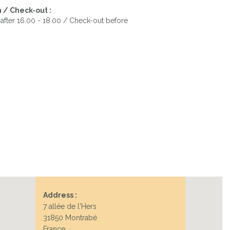
 / Check-out :
after 16.00 - 18.00 / Check-out before
Address :
7 allée de l'Hers
31850 Montrabé
France