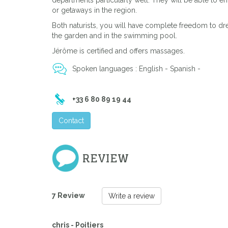
departments particularly well. They will be able to e
or getaways in the region.
Both naturists, you will have complete freedom to dre
Previous
the garden and in the swimming pool.
Jérôme is certified and offers massages.
Spoken languages : English - Spanish -
+33 6 80 89 19 44
Contact
REVIEW
7 Review
Write a review
chris - Poitiers