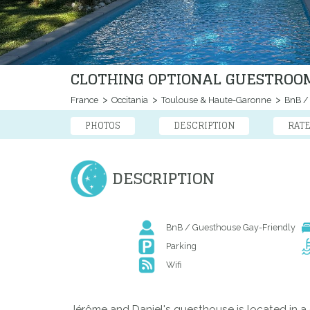
CLOTHING OPTIONAL GUESTROO
France
Occitania
Toulouse & Haute-Garonne
BnB /
PHOTOS
DESCRIPTION
RAT
DESCRIPTION
BnB / Guesthouse Gay-Friendly
Parking
Wifi
Jérôme and Daniel's guesthouse is located in a