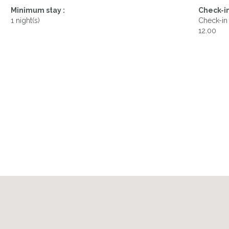
Minimum stay :
Check-in
1 night(s)
Check-in 
12.00