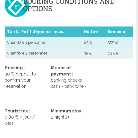
BOOKING CONDITIONS AND
OPTIONS
Tarifs, Petit déjeuner inclus
Nuitée
Semaine
Chambre 1 personne
85 €
555 €
Chambre 2 personnes
95 €
625 €
Booking :
Means of
30 % deposit to
payment :
confirm your
banking checks -
reservation .
cash - bank wire -
Tourist tax :
Minimum stay :
0.80 € / jour /
2 night(s)
pers