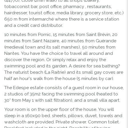
(44770), close (2min walk) to all shops (bakery,
tobacconist bar, post office, pharmacy , restaurants,
hairdresser, tourist office, media library, grocery store, etc.)
650 m from intermarché where there is a service station
and a credit card distributor.
10 minutes from Pornic, 15 minutes from Saint Brévin, 20
minutes from Saint Nazaire, 40 minutes from Guérande
(medieval town and its salt marshes), 50 minutes from
Nantes. You have the choice to travel all around and
discover the region. Or simply relax and enjoy the
swimming pool and its garden. A desire for sea bathing?
The naturist beach (La Raitrie) and its small gay coves are
half an hour's walk from the house (5 minutes by car).
The Edespe estate consists of a guest room in our house,
2 studios of 35m2 facing the swimming pool (heated to
30° from May 1 with salt filtration), and a small villa apart.
Your room is on the upper floor of the house. You will
sleep in a 160x90 bed. sheets, pillows, duvet, towels and
washcloth are provided. Private shower. Common toilet.