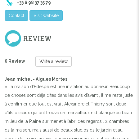
+33 6 98 37 35 79
Contact
Visit website
REVIEW
6 Review
Write a review
Jean michel - Aigues Mortes
« La maison d’Edespe est une invitation au bonheur. Beaucoup
de choses sont déjà dites dans les avis d’avant , il me reste juste
à confirmer que tout est vrai . Alexandre et Thierry sont deux
p’tits oiseaux qui ont trouvé un merveilleux nid planqué au beau
milieu de la Plaine sur mer et à l’abri des regards . 2 chambres
ds la maison, mais aussi de beaux studios ds le jardin et au
bords de la piscine ainsi qu’une maisonnette, tout ça chez eux ,