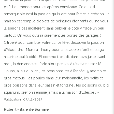
ça fait du monde pour les apéros conviviaux! Ce qui est
remarquable c’est la passion qu’ils ont pour l’art et la création ; la
maison est remplie d’objets de peintures étonnants qui ne vous
Previous
Next
laisserons pas indifférent, sans oublier le côté vintage un peu
partout. On vous ouvrira surement les portes des garages (
Citroën) pour combler votre curiosité et découvrir la passion
LA PISCINE NATURISME AUTORISÉ
d’Alexandre . Merci à Thierry pour la balade en forêt et plage
naturiste tout à côté . Et comme il est dit dans l’avis juste avant
moi , la demande est forte alors pensez à réserver assez tôt .
Houps j’allais oublier , les pensionnaires à l’année , 5 adorables
gros matous , les poules dans leur maisonnette, les petits et
gros poissons dans leur bassin et fontaine , les poissons du big
aquarium, bref on s’ennuie jamais à la maison d’Edespe . »
Publication : 05/12/2025
Hubert - Baie de Somme