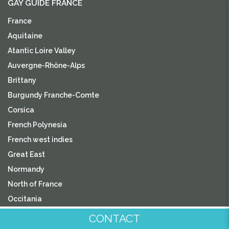
GAY GUIDE FRANCE
France
Aquitaine
Atantic Loire Valley
Auvergne-Rhône-Alps
Brittany
Burgundy Franche-Comte
Corsica
French Polynesia
French west indies
Great East
Normandy
North of France
Occitania
Paris & Île-de-France
CONTACT
Provence, the Alps & French Riviera