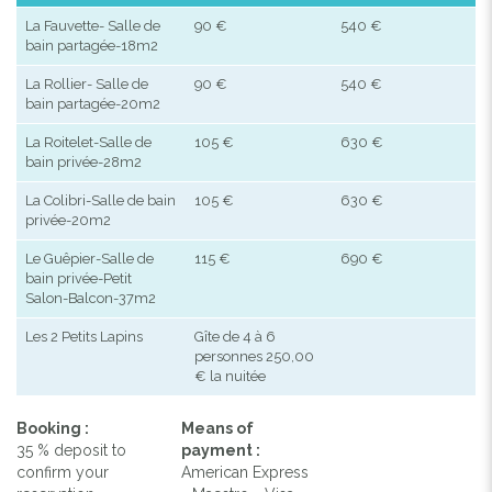
La Fauvette- Salle de
90 €
540 €
bain partagée-18m2
La Rollier- Salle de
90 €
540 €
bain partagée-20m2
La Roitelet-Salle de
105 €
630 €
bain privée-28m2
La Colibri-Salle de bain
105 €
630 €
privée-20m2
Le Guêpier-Salle de
115 €
690 €
bain privée-Petit
Salon-Balcon-37m2
Les 2 Petits Lapins
Gîte de 4 à 6
personnes 250,00
€ la nuitée
Booking :
Means of
35 % deposit to
payment :
confirm your
American Express