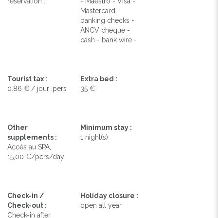
reservation .
- Maestro - Visa -
Mastercard -
banking checks -
ANCV cheque -
cash - bank wire -
Tourist tax :
Extra bed :
0.86 € / jour .pers
35 €
Other
Minimum stay :
supplements :
1 night(s)
Accès au SPA,
15,00 €/pers/day
Check-in /
Holiday closure :
Check-out :
open all year
Check-in after