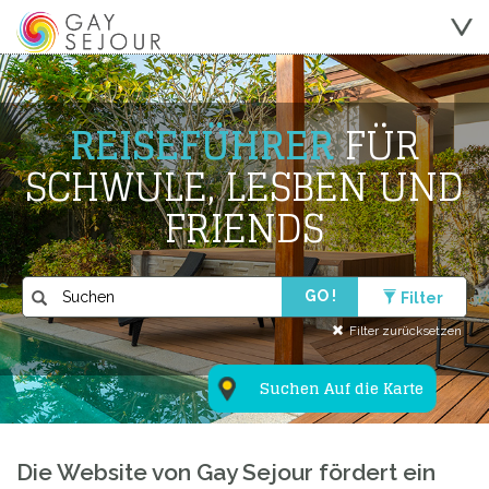
REISEFÜHRER
FÜR
SCHWULE, LESBEN UND
FRIENDS
GO !
Filter
Filter zurücksetzen
Suchen Auf die Karte
Die Website von Gay Sejour fördert ein