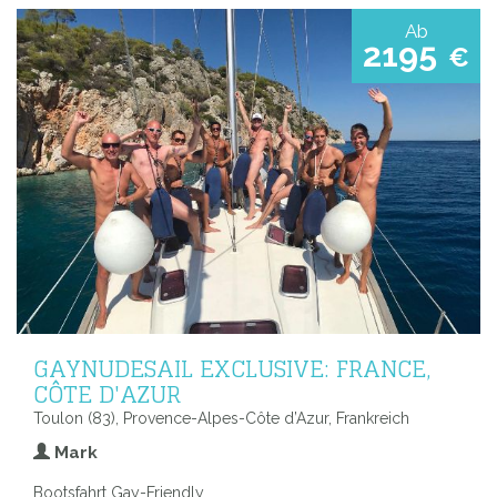
Ab
2195
€
GAYNUDESAIL EXCLUSIVE: FRANCE,
CÔTE D'AZUR
Toulon (83), Provence-Alpes-Côte d’Azur, Frankreich
Mark
Bootsfahrt Gay-Friendly