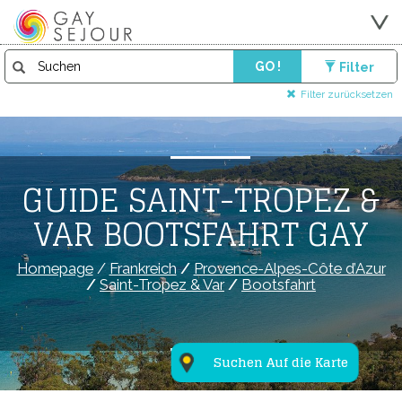
GO !
Filter
Filter zurücksetzen
GUIDE SAINT-TROPEZ &
VAR BOOTSFAHRT GAY
Homepage
/
Frankreich
/
Provence-Alpes-Côte d’Azur
/
Saint-Tropez & Var
/
Bootsfahrt
Suchen Auf die Karte