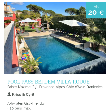
Ab
20
€
POOL PASS BEI DEM VILLA ROUGE
Sainte-Maxime (83), Provence-Alpes-Côte d’Azur, Frankreich
Kriss & Cyril
Aktivitäten Gay-Friendly
• 20 pers. max.