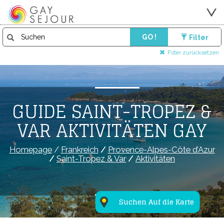
GO !
Filter
Filter zurücksetzen
GUIDE SAINT-TROPEZ &
VAR AKTIVITÄTEN GAY
Homepage
/
Frankreich
/
Provence-Alpes-Côte d’Azur
/
Saint-Tropez & Var
/
Aktivitäten
Suchen Auf die Karte