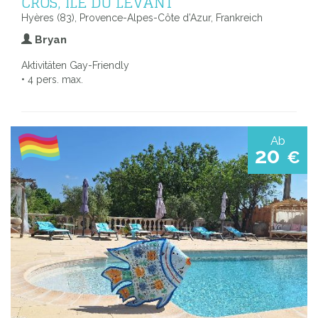
CROS, ILE DU LEVANT
Hyères (83), Provence-Alpes-Côte d’Azur, Frankreich
Bryan
Aktivitäten Gay-Friendly
• 4 pers. max.
Ab
20
€