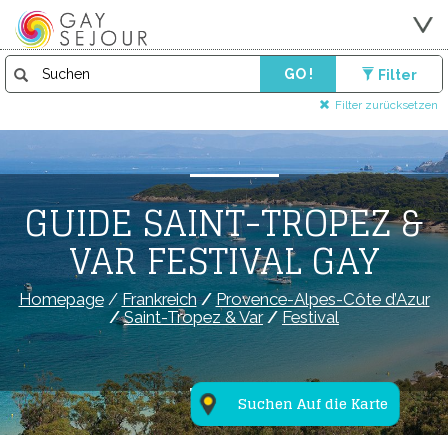
GO !
Filter
Filter zurücksetzen
GUIDE SAINT-TROPEZ &
VAR FESTIVAL GAY
Homepage
/
Frankreich
/
Provence-Alpes-Côte d’Azur
/
Saint-Tropez & Var
/
Festival
Suchen Auf die Karte