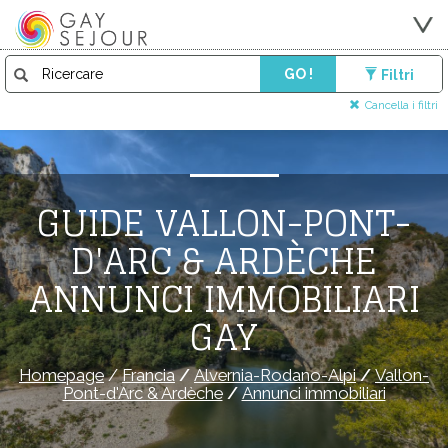
GO !
Filtri
Cancella i filtri
GUIDE VALLON-PONT-
D'ARC & ARDÈCHE
ANNUNCI IMMOBILIARI
GAY
Homepage
/
Francia
/
Alvernia-Rodano-Alpi
/
Vallon-
Pont-d'Arc & Ardèche
/
Annunci immobiliari