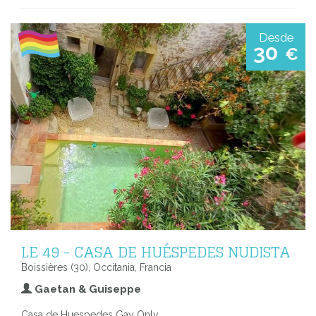
Desde
30
€
LE 49 - CASA DE HUÉSPEDES NUDISTA
Boissières (30), Occitania, Francia
Gaetan & Guiseppe
Casa de Huespedes Gay Only