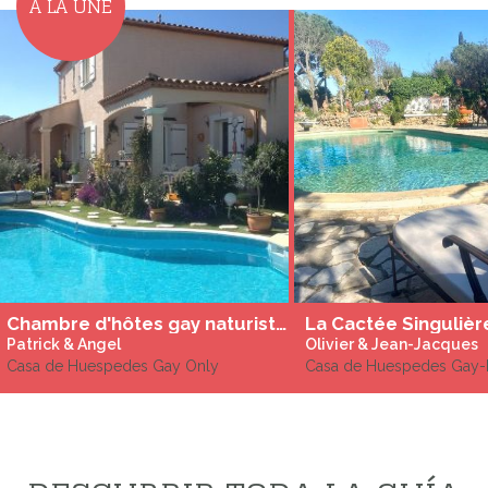
A LA UNE
Chambre d'hôtes gay naturiste proche de Pezenas
La Cactée Singulièr
Patrick & Angel
Olivier & Jean-Jacques
Casa de Huespedes Gay Only
Casa de Huespedes Gay-F