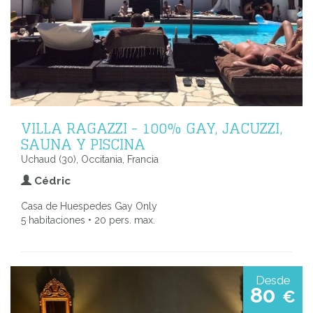
VILLA RAGAZZI - 100% GAY, JACUZZI,
SAUNA Y PISCINA
Uchaud (30), Occitania, Francia
Cédric
Casa de Huespedes Gay Only
5 habitaciones • 20 pers. max.
Desde
80
€