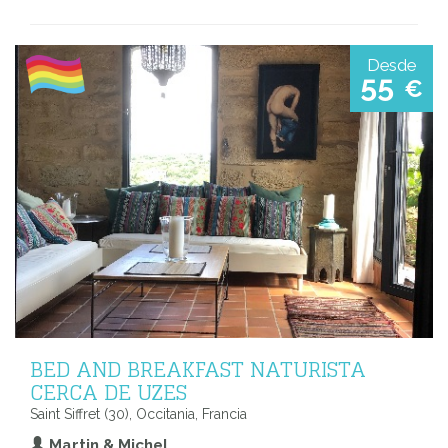
Desde
55
€
BED AND BREAKFAST NATURISTA
CERCA DE UZES
Saint Siffret (30), Occitania, Francia
Martin & Michel