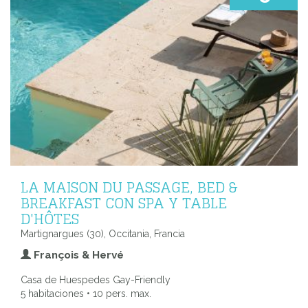
LA MAISON DU PASSAGE, BED &
BREAKFAST CON SPA Y TABLE
D'HÔTES
Martignargues (30), Occitania, Francia
François & Hervé
Casa de Huespedes Gay-Friendly
5 habitaciones • 10 pers. max.