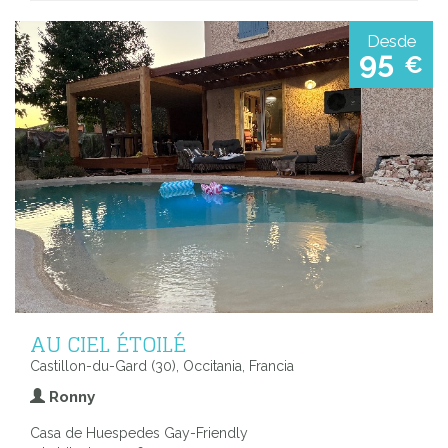
Desde
95
€
AU CIEL ÉTOILÉ
Castillon-du-Gard (30), Occitania, Francia
Ronny
Casa de Huespedes Gay-Friendly