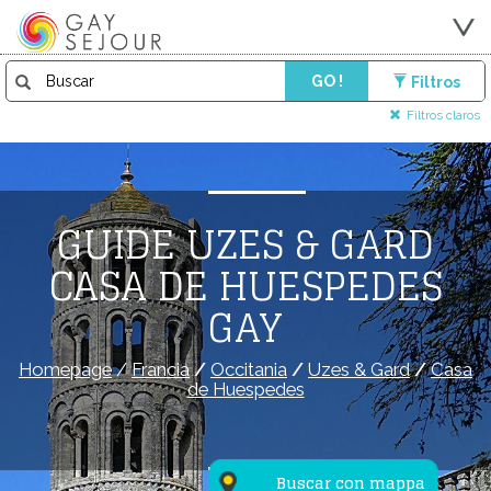
GO !
Filtros
Filtros claros
GUIDE UZES & GARD
CASA DE HUESPEDES
GAY
Homepage
/
Francia
/
Occitania
/
Uzes & Gard
/
Casa
de Huespedes
Buscar con mappa