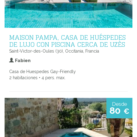
MAISON PAMPA, CASA DE HUÉSPEDES
DE LUJO CON PISCINA CERCA DE UZÈS
Saint-Victor-des-Oules (30), Occitania, Francia
Fabien
Casa de Huespedes Gay-Friendly
2 habitaciones • 4 pers. max.
Desde
80
€