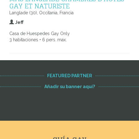
GAY ET NATURISTE
Langlade (30), Occitania, Francia
Jeff
Casa de Huespedes Gay Only
3 habitaciones • 6 pers. max.
FEATURED PARTNER
Añadir su banner aquí?