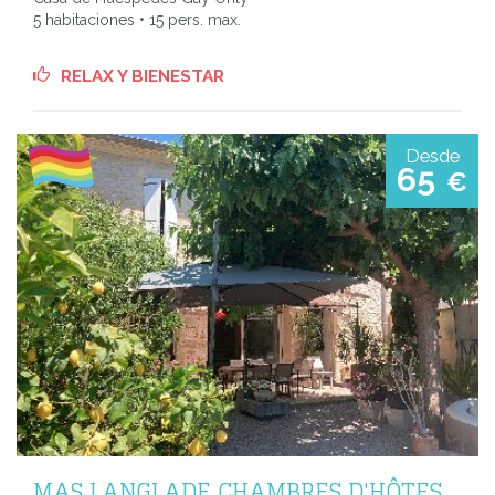
5 habitaciones • 15 pers. max.
RELAX Y BIENESTAR
Desde
65
€
MAS LANGLADE CHAMBRES D'HÔTES