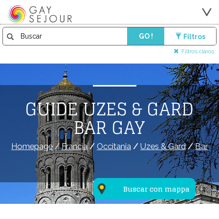
GO !
Filtros
Filtros claros
GUIDE UZES & GARD
BAR GAY
Homepage
/
Francia
/
Occitania
/
Uzes & Gard
/
Bar
Buscar con mappa