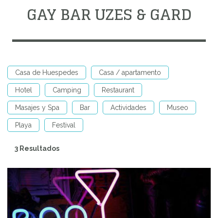
GAY BAR UZES & GARD
Casa de Huespedes
Casa / apartamento
Hotel
Camping
Restaurant
Masajes y Spa
Bar
Actividades
Museo
Playa
Festival
3 Resultados