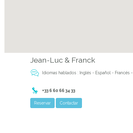
Previous
Jean-Luc & Franck
Idiomas hablados : Inglés - Español - Francés -
+33 6 60 66 34 33
Reservar
Contactar