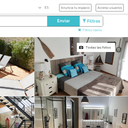
Anuncia tu espacio
Acceso usuarios
Enviar
Filtros
Filtros claros
Todas las fotos