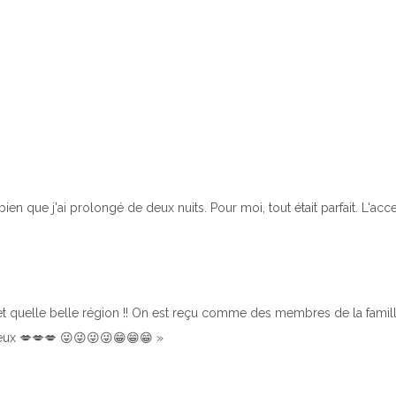
bien que j'ai prolongé de deux nuits. Pour moi, tout était parfait. L'acce
et quelle belle région !! On est reçu comme des membres de la famille
 deux 💋💋💋 😜😜😜😜😁😁😁 »