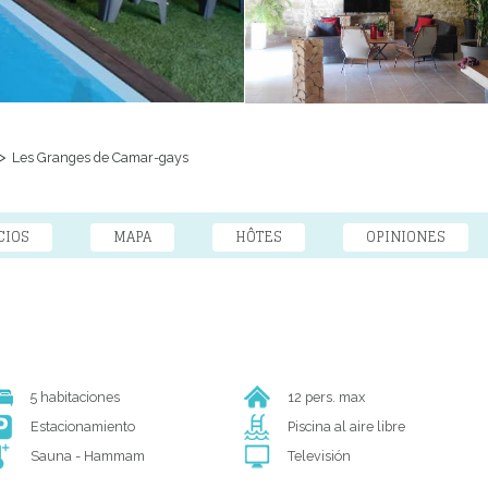
Les Granges de Camar-gays
CIOS
MAPA
HÔTES
OPINIONES
5 habitaciones
12 pers. max
Estacionamiento
Piscina al aire libre
Sauna - Hammam
Televisión