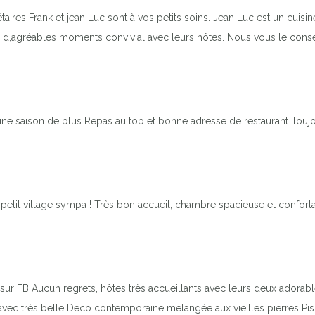
es Frank et jean Luc sont à vos petits soins. Jean Luc est un cuisiner
sser d,agréables moments convivial avec leurs hôtes. Nous vous le con
 une saison de plus Repas au top et bonne adresse de restaurant Tou
etit village sympa ! Très bon accueil, chambre spacieuse et conforta
r FB Aucun regrets, hôtes très accueillants avec leurs deux adorable
avec très belle Deco contemporaine mélangée aux vieilles pierres Pisc