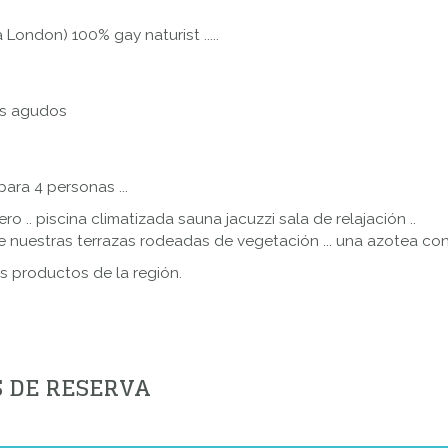
 London) 100% gay naturist .....
os agudos
para 4 personas ...
 .. piscina climatizada sauna jacuzzi sala de relajación ..
nuestras terrazas rodeadas de vegetación ... una azotea con 
s productos de la región.
S DE RESERVA