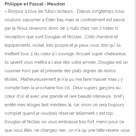
Philippe et Pascal - Meudon
« Bonjour à tous les futurs lecteurs, . Depuis longtemps nous
voulions sejourner à Eden bay mais le confinement est passé
par là..Nous revenons donc de 3 nuits chez ces 2 hôtes d
'exception que sont Douglas et Nicolas ..Côté chambre et
équipements, nickel, très propre et je peux vous dire qu' ils
mettent tous 2 du cœur à l ouvrage..Accueil super chaleureux,
ils savent vous mettre à l aise dès votre arrivée...Douglas est un
cuisinier hors pair et présente des plats dignes de restos
étoilés.. Malheureusement je n'ai pu me faire masser mais j y
compte bien la prochaine fois lol.. Deux supers garçons au
cœur d'or et avec une grande et rare beauté intérieure.. bref j
arrêté mes éloges tant méritées là, car sinon ce sera toujours
complet quand je voudrais réserver tellement c est top...
Douglas et Nicllas on vous embrasse trės fort, merci pour ce
que vous ētés, ne changez rien...on n'a qu une håte revenir vous