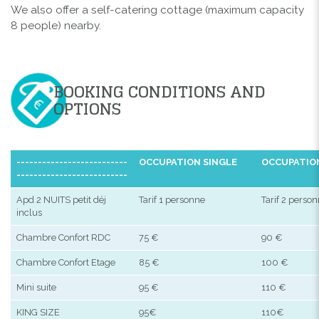
We also offer a self-catering cottage (maximum capacity
8 people) nearby.
BOOKING CONDITIONS AND
OPTIONS
--------------------------
OCCUPATION SINGLE
OCCUPATIO
--------------------------
Apd 2 NUITS petit déj
Tarif 1 personne
Tarif 2 perso
inclus
Chambre Confort RDC
75 €
90 €
Chambre Confort Etage
85 €
100 €
Mini suite
95 €
110 €
KING SIZE
95€
110€