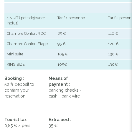
==========================
==========================
=============
1 NUIT ( petit déjeuner
Tarif 1 personne
Tarif 2 perso
inclus)
Chambre Confort RDC
85 €
110 €
Chambre Confort Etage
95 €
120 €
Mini suite
105 €
130 €
KING SIZE
105€
130€
Booking :
Means of
50 % deposit to
payment :
confirm your
banking checks -
reservation .
cash - bank wire -
Tourist tax :
Extra bed :
0,85 € / pers
35 €