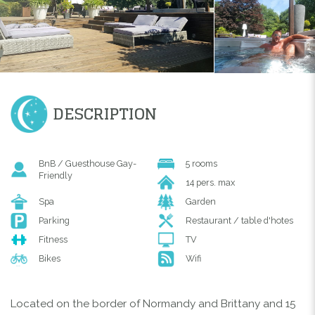
DESCRIPTION
BnB / Guesthouse Gay-
5 rooms
Friendly
14 pers. max
Spa
Garden
Parking
Restaurant / table d'hotes
Fitness
TV
Bikes
Wifi
Located on the border of Normandy and Brittany and 15