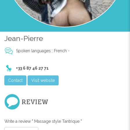
Previous
Next
AUTRIANGLEDOR
Jean-Pierre
Spoken languages : French -
+33 6 87 46 27 71
Contact
Visit website
REVIEW
Write a review " Massage style Tantrique "