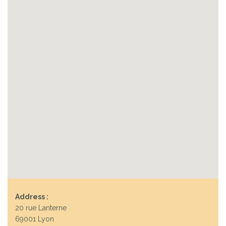
Address :
20 rue Lanterne
69001 Lyon