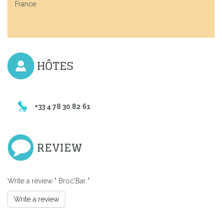
France
HÔTES
+33 4 78 30 82 61
REVIEW
Write a review " Broc'Bar "
Write a review