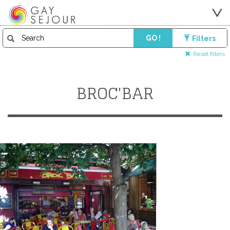
GO !
Filters
Reset filters
BROC'BAR