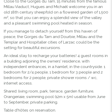
Close to the Gorges du Tarn, 15 minutes from the famous
Millau Viaduct, Hugues and Michaël welcome you in an
old 18th century sheepfold on a flowered garden of 1,500
m², so that you can enjoy a splendid view of the valley
and a pleasant swimming pool heated in season.
If you manage to detach yourself from this haven of
peace, the Gorges du Tarn and Dourbie, Millau and the
Templar and Hospitaller cities of Larzac could be the
setting for beautiful excursions.
An ideal stay to recharge your batteries! 4 guest rooms in
a building adjoining the owners' residence, with
independent entrances, in a hamlet, in the countryside. 1
bedroom for 2/4 people, 1 bedroom for 3 people and 2
bedrooms for 2 people, private shower rooms / wc,
internet access.
Shared: living room, park, terrace, garden furniture,
Orangeriaie, swimming pool (12m x 5m) usable from June
to September, private parking.
Table d'hôtes on reservation.