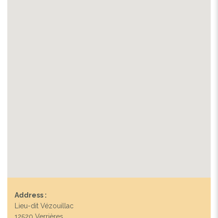
Address :
Lieu-dit Vézouillac
12520 Verrières