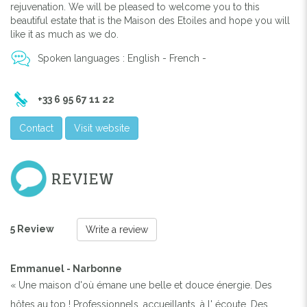
rejuvenation. We will be pleased to welcome you to this
beautiful estate that is the Maison des Etoiles and hope you will
like it as much as we do.
Previous
Next
Spoken languages : English - French -
LE PARC
+33 6 95 67 11 22
Contact
Visit website
REVIEW
5 Review
Write a review
Emmanuel - Narbonne
« Une maison d'où émane une belle et douce énergie. Des
hôtes au top ! Professionnels, accueillants, à l' écoute. Des