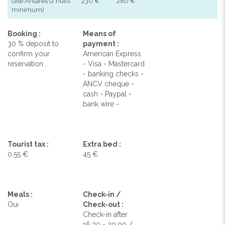
Gite Antarès (2 nuits
230 €
280 €
minimum)
Booking :
Means of
30 % deposit to
payment :
confirm your
American Express
reservation .
- Visa - Mastercard
- banking checks -
ANCV cheque -
cash - Paypal -
bank wire -
Tourist tax :
Extra bed :
0.55 €
45 €
Meals :
Check-in /
Oui
Check-out :
Check-in after
16.30 - 20.00 /