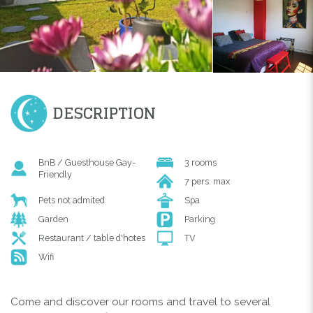
DESCRIPTION
BnB / Guesthouse Gay-
3 rooms
Friendly
7 pers. max
Pets not admited
Spa
Garden
Parking
Restaurant / table d'hotes
TV
Wifi
Come and discover our rooms and travel to several