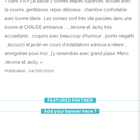
« Etant V.R.P j'ai passé 2 soirées étapes superbes. accueil avec
le sourire, gentillesse, repas délicieux , chambre confortable
avec bonne literie . Les soirées sont très vite passées dans une
bonne et CHAUDE ambiance ......Jérome et Jacky très
accueillants , coquins avec beaucoup d'humour . points négatifs
: Jaccuzzi et jardin en cours d'installations adresse à retenir ,
enregistrée pour moi , j'y reviendrais avec grand plaisir. Merci
Jérome et Jacky. »
Publication : 04/06/2020
FEATURED PARTNER
Add your banner here ?