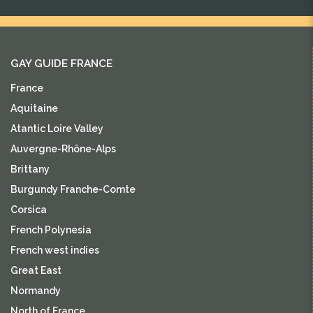
GAY GUIDE FRANCE
France
Aquitaine
Atantic Loire Valley
Auvergne-Rhône-Alps
Brittany
Burgundy Franche-Comte
Corsica
French Polynesia
French west indies
Great East
Normandy
North of France