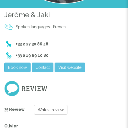
Jérôme & Jaki
Spoken languages : French -
+33 2 27 30 86 48
+33 6 19 69 10 80
Book now
Contact
Visit website
REVIEW
35 Review
Write a review
Olivier