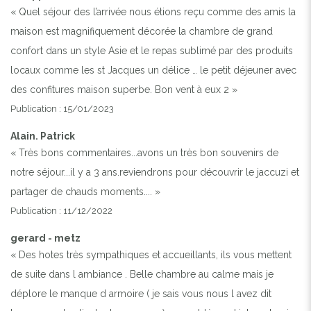
« Quel séjour des l’arrivée nous étions reçu comme des amis la
maison est magnifiquement décorée la chambre de grand
confort dans un style Asie et le repas sublimé par des produits
locaux comme les st Jacques un délice … le petit déjeuner avec
des confitures maison superbe. Bon vent à eux 2 »
Publication : 15/01/2023
Alain. Patrick
« Très bons commentaires...avons un très bon souvenirs de
notre séjour...il y a 3 ans.reviendrons pour découvrir le jaccuzi et
partager de chauds moments.... »
Publication : 11/12/2022
gerard - metz
Previous
Next
« Des hotes très sympathiques et accueillants, ils vous mettent
de suite dans l ambiance . Belle chambre au calme mais je
JARDIN AVEC JACUZZI EN SAISON
déplore le manque d armoire ( je sais vous nous l avez dit