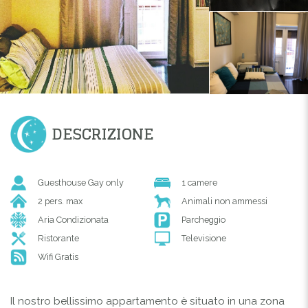
DESCRIZIONE
Guesthouse Gay only
1 camere
2 pers. max
Animali non ammessi
Aria Condizionata
Parcheggio
Ristorante
Televisione
Wifi Gratis
Il nostro bellissimo appartamento è situato in una zona