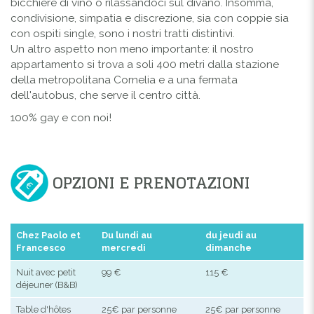
bicchiere di vino o rilassandoci sul divano. Insomma,
condivisione, simpatia e discrezione, sia con coppie sia
con ospiti single, sono i nostri tratti distintivi.
Un altro aspetto non meno importante: il nostro
appartamento si trova a soli 400 metri dalla stazione
della metropolitana Cornelia e a una fermata
dell'autobus, che serve il centro città.
100% gay e con noi!
OPZIONI E PRENOTAZIONI
Chez Paolo et
Du lundi au
du jeudi au
Francesco
mercredi
dimanche
Nuit avec petit
99 €
115 €
déjeuner (B&B)
Table d'hôtes
25€ par personne
25€ par personne