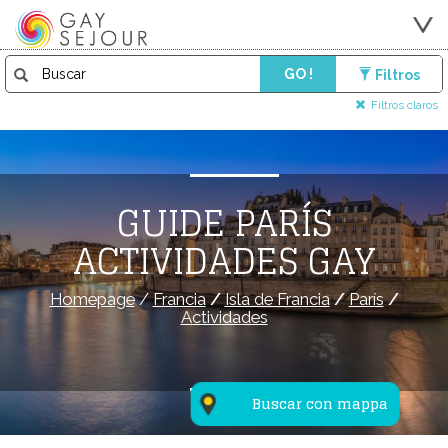
GO !
Filtros
Filtros claros
GUIDE PARÍS
ACTIVIDADES GAY
Homepage
/
Francia
/
Isla de Francia
/
París
/
Actividades
Buscar con mappa