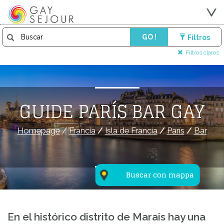
GO !
Filtros
Filtros claros
GUIDE PARÍS BAR GAY
Homepage
/
Francia
/
Isla de Francia
/
París
/
Bar
Buscar con mappa
En el histórico distrito de Marais hay una