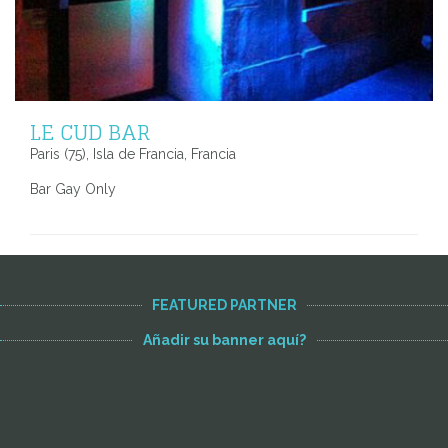
LE CUD BAR
Paris (75), Isla de Francia, Francia
Bar Gay Only
FEATURED PARTNER
Añadir su banner aquí?