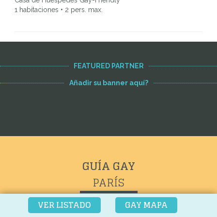
Casa de Huespedes Gay-Friendly
1 habitaciones • 2 pers. max.
FEATURED PARTNER
Añadir su banner aquí?
GUÍA GAY
PARÍS
VER LISTADO
GAY MAPA