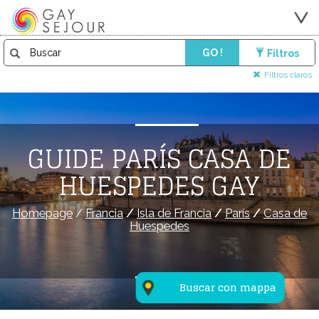
GO !
Filtros
Filtros claros
GUIDE PARÍS CASA DE
HUESPEDES GAY
Homepage
/
Francia
/
Isla de Francia
/
París
/
Casa de
Huespedes
Buscar con mappa