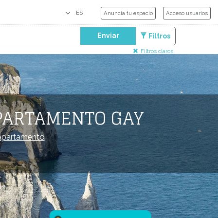
Anuncia tu espacio
Acceso usuarios
Enviar
Filtros
Filtros claros
APARTAMENTO GAY
apartamento