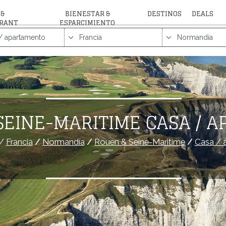
 &
BIENESTAR &
DESTINOS
DEALS
RANT
ESPARCIMIENTO
SEINE-MARITIME CASA / 
/
Francia
/
Normandía
/
Rouen & Seine-Maritime
/
Casa / 