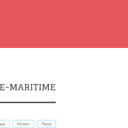
NE-MARITIME
Spa
Museo
Playa