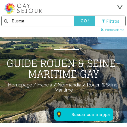
GO !
Filtros
Filtros claros
GUIDE ROUEN & SEINE-
MARITIME GAY
Homepage
/
Francia
/
Normandía
/
Rouen & Seine-
Maritime
Buscar con mappa