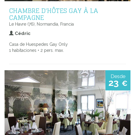
CHAMBRE D'HÔTES GAY À LA
CAMPAGNE
Le Havre (76), Normandía, Francia
Cédric
Casa de Huespedes Gay Only
1 habitaciones • 2 pers. max.
Desde
23
€