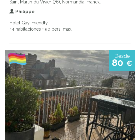
Saint Martin du Vivier (76), Normandía, Francia
Philippe
Hotel Gay-Friendly
44 habitaciones • 90 pers. max.
Desde
80
€