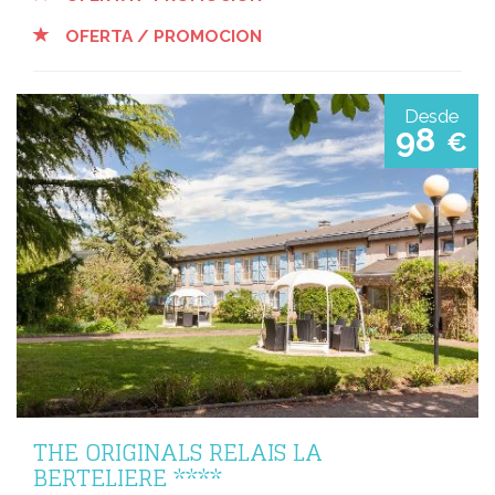
OFERTA / PROMOCION
Desde
98
€
THE ORIGINALS RELAIS LA
BERTELIERE ****