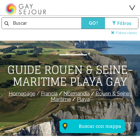
GO !
Filtros
Filtros claros
GUIDE ROUEN & SEINE-
MARITIME PLAYA GAY
Homepage
/
Francia
/
Normandía
/
Rouen & Seine-
Maritime
/
Playa
Buscar con mappa