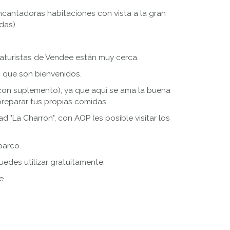
encantadoras habitaciones con vista a la gran
das).
 naturistas de Vendée están muy cerca.
, que son bienvenidos.
 (con suplemento), ya que aquí se ama la buena
preparar tus propias comidas.
d "La Charron", con AOP (es posible visitar los
barco.
edes utilizar gratuitamente.
e.