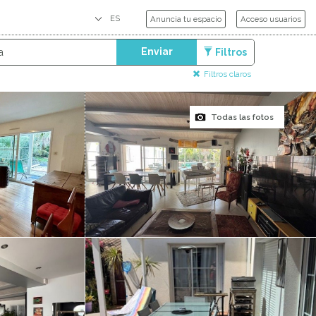
Anuncia tu espacio
Acceso usuarios
Enviar
Filtros
Filtros claros
Todas las fotos