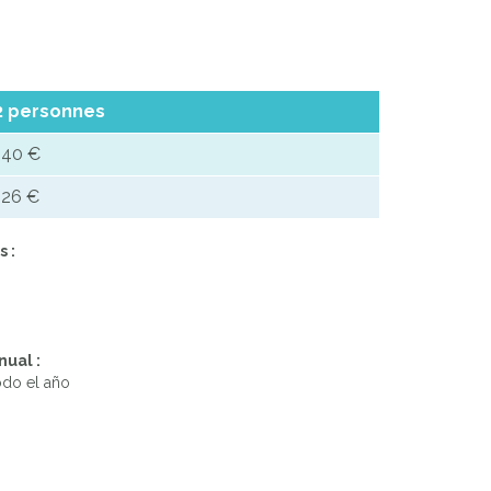
2 personnes
140 €
126 €
 :
nual :
odo el año