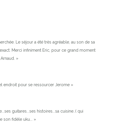
cherchée. Le séjour a été très agréable, au son de sa
é exact. Merci infiniment Eric, pour ce grand moment
t Arnaud. »
bel endroit pour se ressourcer Jerome »
.ses guitares...ses histoires...sa cuisine..( qui
son fidèle uku... »