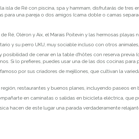
 la isla de Ré con piscina, spa y hammam, disfrutarás de tres 
tas para una pareja o dos amigos (cama doble o camas separa
 de Ré, Oléron y Aix, el Marais Poitevin y las hermosas playas
ario y su perro UKU, muy sociable incluso con otros animales
 posibilidad de cenar en la table d’hôtes con reserva previa
os. Si lo prefieres, puedes usar una de las dos cocinas para 
amoso por sus criadores de mejillones, que cultivan la varieda
 región, restaurantes y buenos planes, incluyendo paseos en 
pañarte en caminatas o salidas en bicicleta eléctrica, que pu
sica hacen de este lugar una parada verdaderamente relajant