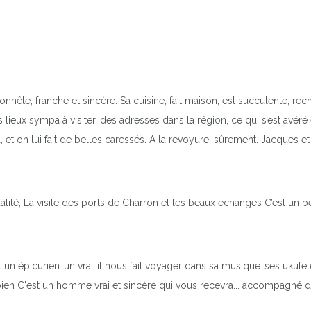
honnête, franche et sincère. Sa cuisine, fait maison, est succulente, re
s lieux sympa à visiter, des adresses dans la région, ce qui s’est avér
, et on lui fait de belles caressés. A la revoyure, sûrement. Jacques e
lité, La visite des ports de Charron et les beaux échanges C’est un 
 un épicurien..un vrai..il nous fait voyager dans sa musique..ses ukulele..
ien C'est un homme vrai et sincère qui vous recevra... accompagné de 