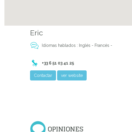
Previous
Eric
Idiomas hablados : Inglés - Francés -
+33 6 51 03 41 25
Contactar
ver website
OPINIONES