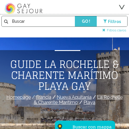
GO !
Filtros
Filtros claros
GUIDE LA ROCHELLE &
CHARENTE MARÍTIMO
PLAYA GAY
Homepage
/
Francia
/
Nueva Aquitania
/
La Rochelle
& Charente Marítimo
/
Playa
Buscar con mappa