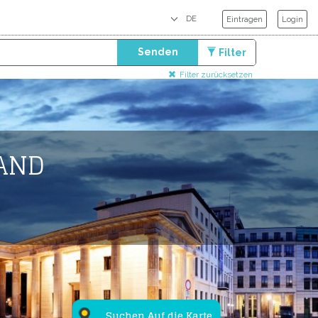
Eintragen
Login
Senden
Filter
Filter zurücksetzen
AND
Suchen Auf die Karte