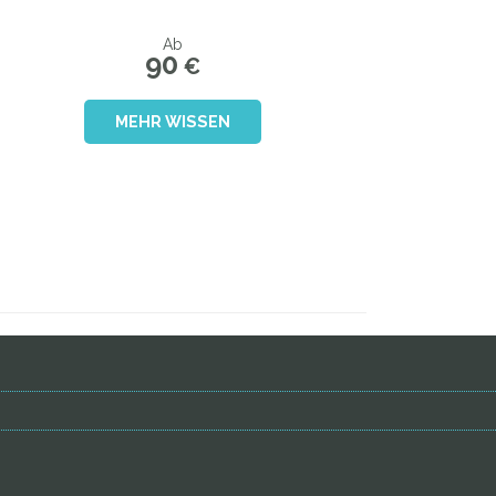
Ab
90
€
MEHR WISSEN