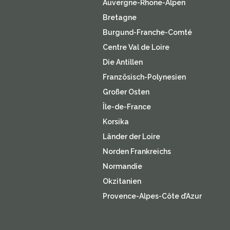
Auvergne-Rhone-Alpen
Bretagne
Burgund-Franche-Comté
Centre Val de Loire
Die Antillen
Französisch-Polynesien
Großer Osten
Île-de-France
Korsika
Länder der Loire
Norden Frankreichs
Normandie
Okzitanien
Provence-Alpes-Côte d’Azur