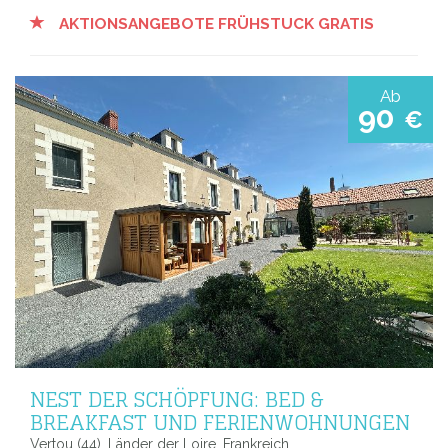
AKTIONSANGEBOTE FRÜHSTUCK GRATIS
Ab
90
€
NEST DER SCHÖPFUNG: BED &
BREAKFAST UND FERIENWOHNUNGEN
Vertou (44), Länder der Loire, Frankreich