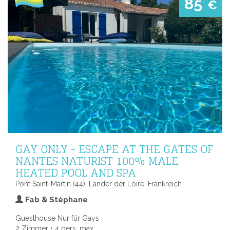
85
€
GAY ONLY - ESCAPE AT THE GATES OF
NANTES NATURIST 100% MALE
HEATED POOL AND SPA
Pont Saint-Martin (44), Länder der Loire, Frankreich
Fab & Stéphane
Guesthouse Nur für Gays
2 Zimmer • 4 pers. max.