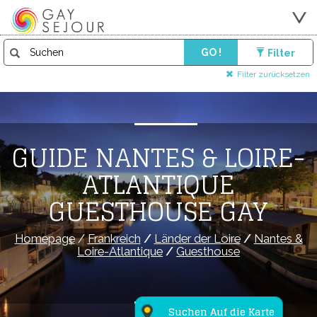
GO !
Filter
Filter zurücksetzen
GUIDE NANTES & LOIRE-
ATLANTIQUE
GUESTHOUSE GAY
Homepage
/
Frankreich
/
Länder der Loire
/
Nantes &
Loire-Atlantique
/
Guesthouse
Suchen Auf die Karte