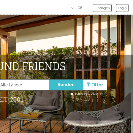
Eintragen
Login
UND FRIENDS
Senden
Filter
Filter zurücksetzen
IT 2001