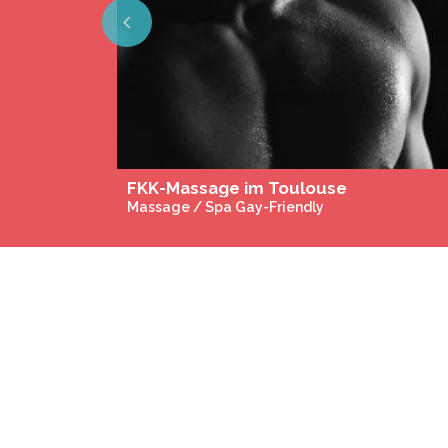
Previous
FKK-Massage im Toulouse
Massage / Spa Gay-Friendly