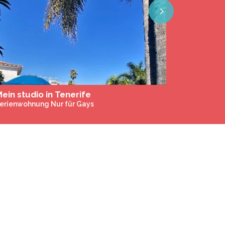
Next
ein studio in Tenerife
erienwohnung Nur für Gays