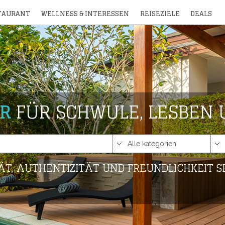
STAURANT
WELLNESS & INTERESSEN
REISEZIELE
DEALS
R
FÜR SCHWULE, LESBEN 
ÄT, AUTHENTIZITÄT UND FREUNDLICHKEIT SE