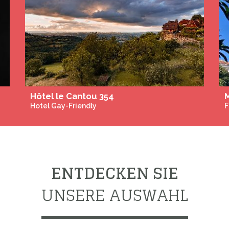
Hôtel le Cantou 354
M
Hotel Gay-Friendly
F
ENTDECKEN SIE
UNSERE AUSWAHL